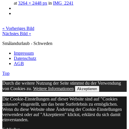
at
3264 × 2448 px
in
IMG_2241
« Vorheriges Bild
Nächstes Bild »
Smålandurlaub - Schweden
Impressum
Datenschutz
AGB
Top
Durch die weitere Nutzung der Seite stimmst du der Verwendung
von Cookies zu.
Weitere Informationen
Akzeptieren
Die Cookie-Einstellungen auf dieser Website sind auf "Cookies
zulassen" eingestellt, um das beste Surferlebnis zu ermöglichen.
Wenn du diese Website ohne Änderung der Cookie-Einstellungen
verwendest oder auf "Akzeptieren" klickst, erklärst du sich damit
einverstanden.