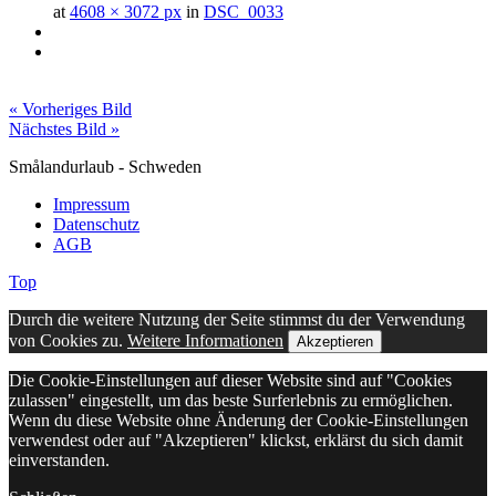
at
4608 × 3072 px
in
DSC_0033
« Vorheriges Bild
Nächstes Bild »
Smålandurlaub - Schweden
Impressum
Datenschutz
AGB
Top
Durch die weitere Nutzung der Seite stimmst du der Verwendung
von Cookies zu.
Weitere Informationen
Akzeptieren
Die Cookie-Einstellungen auf dieser Website sind auf "Cookies
zulassen" eingestellt, um das beste Surferlebnis zu ermöglichen.
Wenn du diese Website ohne Änderung der Cookie-Einstellungen
verwendest oder auf "Akzeptieren" klickst, erklärst du sich damit
einverstanden.